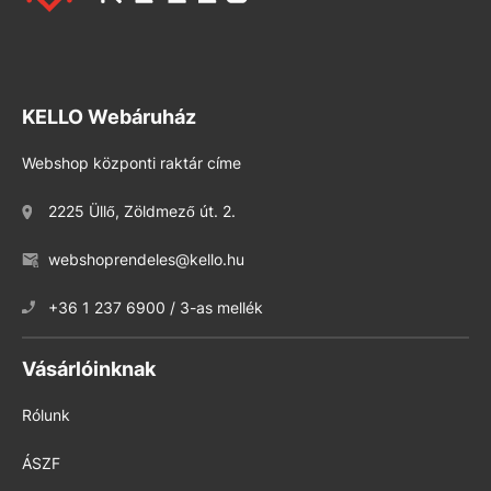
KELLO Webáruház
Webshop központi raktár címe
2225 Üllő, Zöldmező út. 2.
webshoprendeles@kello.hu
+36 1 237 6900 / 3-as mellék
Vásárlóinknak
Rólunk
ÁSZF