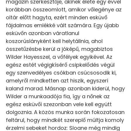
magazin szerkesztője, akinek élete egy évvel
korábban összeomlott, amikor vőlegénye az
oltár előtt hagyta, ezért minden esküvő
fájdalmas emlékké vált számára. Egy újabb
esküvőn azonban váratlanul
koszorúslányként kell helytállnia, ahol
összetűzésbe kerül a jóképű, magabiztos
Wilder Hayesszel, a vőfélyek egyikével. Az
egész estét végigkísérő csipkelődés végül
egy szenvedélyes csókban csúcsosodik ki,
amelyről mindketten azt hiszik, egyszeri
kaland marad. Másnap azonban kiderül, hogy
Wilder a munkaadója fia, így a nőnek az
egész esküvői szezonban vele kell együtt
dolgoznia. A közös munka során fokozatosan
feltárul, hogy mindkét szereplő múltja komoly
érzelmi sebeket hordoz: Sloane még mindig