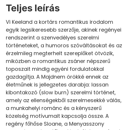
Teljes leírás
Vi Keeland a kortárs romantikus irodalom
egyik legsikeresebb szerzője, akinek regényei
rendszerint a szenvedélyes szerelmi
történeteket, a humoros szóváltásokat és az
érzelmileg megterhelt szereplőket ötvözik,
miközben a romantikus zsáner népszerű
toposzait mindig egyéni fordulatokkal
gazdagítja. A Majdnem örökké ennek az
életműnek is jellegzetes darabja: lassan
kibontakozó (slow burn) szerelmi történet,
amely az ellenségekből szerelmesekké válás,
a munkahelyi románc és a kényszerű
közelség motívumait kapcsolja össze. A
regény főhőse Sloane, a Menyasszony