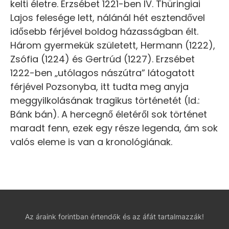
kelti életre. Erzsébet 1221-ben IV. Thüringiai
Lajos felesége lett, nálánál hét esztendővel
idősebb férjével boldog házasságban élt.
Három gyermekük született, Hermann (1222),
Zsófia (1224) és Gertrúd (1227). Erzsébet
1222-ben „utólagos nászútra” látogatott
férjével Pozsonyba, itt tudta meg anyja
meggyilkolásának tragikus történetét (ld.:
Bánk bán). A hercegnő életéről sok történet
maradt fenn, ezek egy része legenda, ám sok
valós eleme is van a kronológiának.
Az áraink forintban értendők és az áfát tartalmazzák!