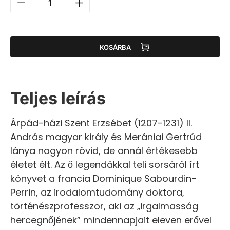
KOSÁRBA
Teljes leírás
Árpád-házi Szent Erzsébet (1207-1231) II.
András magyar király és Merániai Gertrúd
lánya nagyon rövid, de annál értékesebb
életet élt. Az ő legendákkal teli sorsáról írt
könyvet a francia Dominique Sabourdin-
Perrin, az irodalomtudomány doktora,
történészprofesszor, aki az „irgalmasság
hercegnőjének” mindennapjait eleven erővel