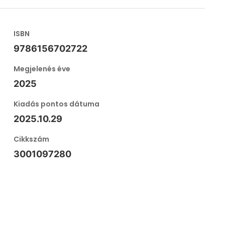
ISBN
9786156702722
Megjelenés éve
2025
Kiadás pontos dátuma
2025.10.29
Cikkszám
3001097280