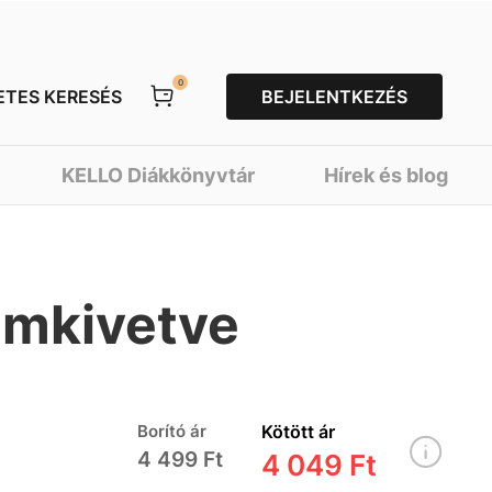
0
ETES KERESÉS
BEJELENTKEZÉS
KELLO Diákkönyvtár
Hírek és blog
ámkivetve
Borító ár
Kötött ár
4 499 Ft
4 049 Ft