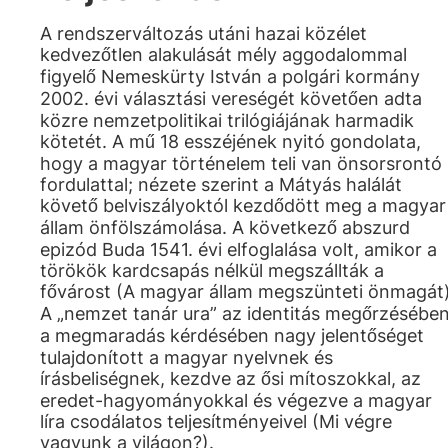
A rendszerváltozás utáni hazai közélet
kedvezőtlen alakulását mély aggodalommal
figyelő Nemeskürty István a polgári kormány
2002. évi választási vereségét követően adta
közre nemzetpolitikai trilógiájának harmadik
kötetét. A mű 18 esszéjének nyitó gondolata,
hogy a magyar történelem teli van önsorsrontó
fordulattal; nézete szerint a Mátyás halálát
követő belviszályoktól kezdődött meg a magyar
állam önfölszámolása. A következő abszurd
epizód Buda 1541. évi elfoglalása volt, amikor a
törökök kardcsapás nélkül megszállták a
fővárost (A magyar állam megszünteti önmagát)
A „nemzet tanár ura” az identitás megőrzésében
a megmaradás kérdésében nagy jelentőséget
tulajdonított a magyar nyelvnek és
írásbeliségnek, kezdve az ősi mítoszokkal, az
eredet-hagyományokkal és végezve a magyar
líra csodálatos teljesítményeivel (Mi végre
vagyunk a világon?).