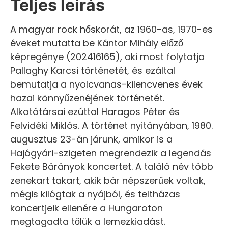
Teljes leírás
A magyar rock hőskorát, az 1960-as, 1970-es
éveket mutatta be Kántor Mihály előző
képregénye (202416165), aki most folytatja
Pallaghy Karcsi történetét, és ezáltal
bemutatja a nyolcvanas-kilencvenes évek
hazai könnyűzenéjének történetét.
Alkotótársai ezúttal Haragos Péter és
Felvidéki Miklós. A történet nyitányában, 1980.
augusztus 23-án járunk, amikor is a
Hajógyári-szigeten megrendezik a legendás
Fekete Bárányok koncertet. A találó név több
zenekart takart, akik bár népszerűek voltak,
mégis kilógtak a nyájból, és teltházas
koncertjeik ellenére a Hungaroton
megtagadta tőlük a lemezkiadást.