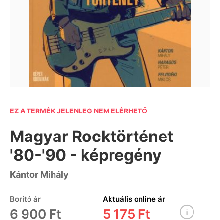
EZ A TERMÉK JELENLEG NEM ELÉRHETŐ
Magyar Rocktörténet
'80-'90 - képregény
Kántor Mihály
Borító ár
Aktuális online ár
6 900 Ft
5 175 Ft