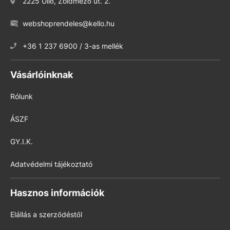
2225 Üllő, Zöldmező út. 2.
webshoprendeles@kello.hu
+36 1 237 6900 / 3-as mellék
Vásárlóinknak
Rólunk
ÁSZF
GY.I.K.
Adatvédelmi tájékoztató
Hasznos információk
Elállás a szerződéstől