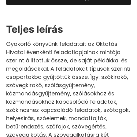
Teljes leírás
Gyakorló könyvünk feladatait az Oktatási
Hivatal évenkénti feladatlapjainak mintája
szerint állítottuk össze, de saját példákkal és
megoldásokkal. A feladatokat típusok szerinti
csoportokba gyűjtöttük össze. Így: szókirakó,
szövegkirakó, szólásgyűjtemény,
közmondásgyűjtemény, szólásokhoz és
közmondásokhoz kapcsolódó feladatok,
szókincshez kapcsolódó feladatok, szótagok,
helyesírás, szóelemek, mondatfajták,
betűrendezés, szófajok, szövegértés,
szövegalkotás. A szövegalkotásra két