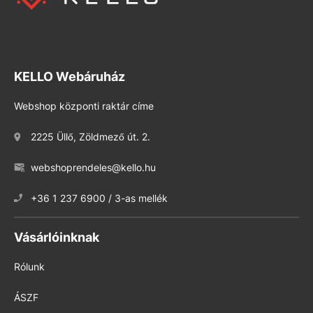
KELLO Webáruház
Webshop központi raktár címe
2225 Üllő, Zöldmező út. 2.
webshoprendeles@kello.hu
+36 1 237 6900 / 3-as mellék
Vásárlóinknak
Rólunk
ÁSZF