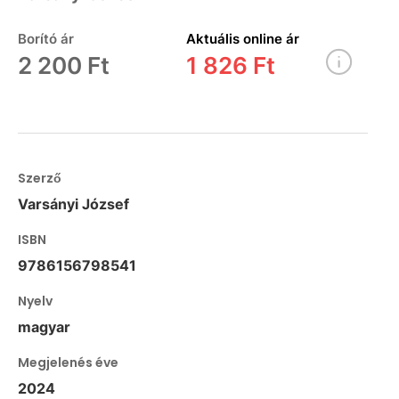
Borító ár
Aktuális online ár
2 200 Ft
1 826 Ft
Szerző
Varsányi József
ISBN
9786156798541
Nyelv
magyar
Megjelenés éve
2024