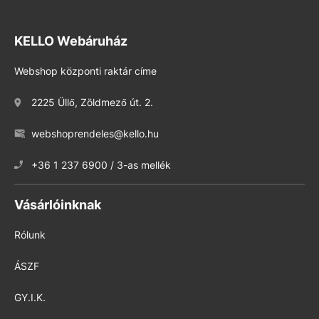
KELLO Webáruház
Webshop központi raktár címe
2225 Üllő, Zöldmező út. 2.
webshoprendeles@kello.hu
+36 1 237 6900 / 3-as mellék
Vásárlóinknak
Rólunk
ÁSZF
GY.I.K.