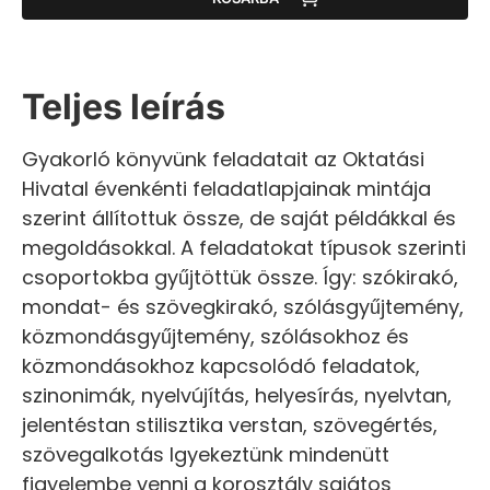
Teljes leírás
Gyakorló könyvünk feladatait az Oktatási
Hivatal évenkénti feladatlapjainak mintája
szerint állítottuk össze, de saját példákkal és
megoldásokkal. A feladatokat típusok szerinti
csoportokba gyűjtöttük össze. Így: szókirakó,
mondat- és szövegkirakó, szólásgyűjtemény,
közmondásgyűjtemény, szólásokhoz és
közmondásokhoz kapcsolódó feladatok,
szinonimák, nyelvújítás, helyesírás, nyelvtan,
jelentéstan stilisztika verstan, szövegértés,
szövegalkotás Igyekeztünk mindenütt
figyelembe venni a korosztály sajátos