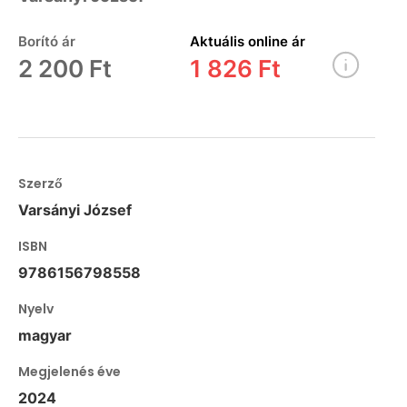
Borító ár
Aktuális online ár
2 200 Ft
1 826 Ft
Szerző
Varsányi József
ISBN
9786156798558
Nyelv
magyar
Megjelenés éve
2024