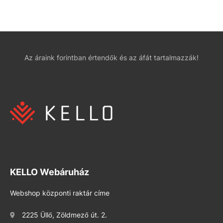
Az áraink forintban értendők és az áfát tartalmazzák!
KELLO Webáruház
Webshop központi raktár címe
2225 Üllő, Zöldmező út. 2.