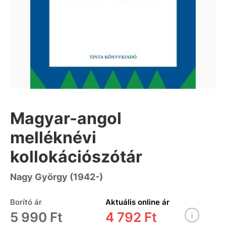
Magyar-angol
melléknévi
kollokációszótár
Nagy György (1942-)
Borító ár
Aktuális online ár
5 990 Ft
4 792 Ft