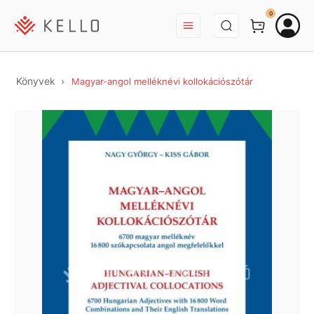
BEJELENTKEZÉS
0
Könyvek
Magyar-angol melléknévi kollokációszótár