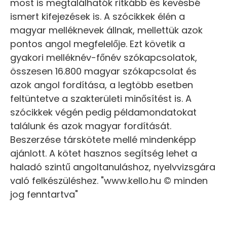
most is megtalálhatók ritkább és kevésbé
ismert kifejezések is. A szócikkek élén a
magyar melléknevek állnak, mellettük azok
pontos angol megfelelője. Ezt követik a
gyakori melléknév-főnév szókapcsolatok,
összesen 16.800 magyar szókapcsolat és
azok angol fordítása, a legtöbb esetben
feltüntetve a szakterületi minősítést is. A
szócikkek végén pedig példamondatokat
találunk és azok magyar fordítását.
Beszerzése társkötete mellé mindenképp
ajánlott. A kötet hasznos segítség lehet a
haladó szintű angoltanuláshoz, nyelvvizsgára
való felkészüléshez. "www.kello.hu © minden
jog fenntartva"