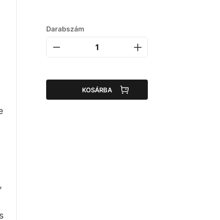
Darabszám
KOSÁRBA
e
,
s