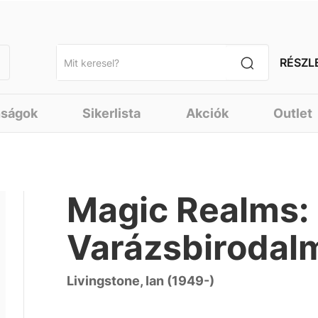
RÉSZL
nságok
Sikerlista
Akciók
Outlet
Magic Realms:
Varázsbirodal
Livingstone, Ian (1949-)