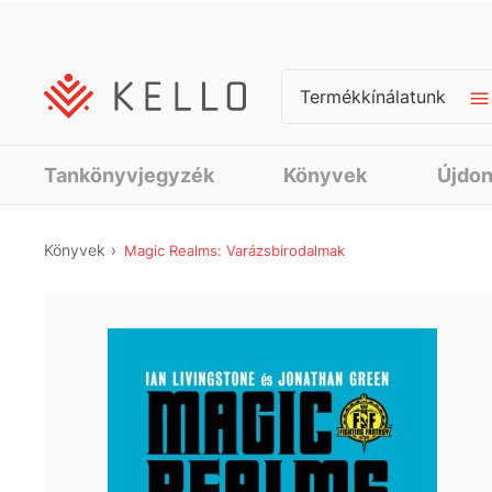
Termékkínálatunk
Tankönyvjegyzék
Könyvek
Újdo
Könyvek
Magic Realms: Varázsbirodalmak