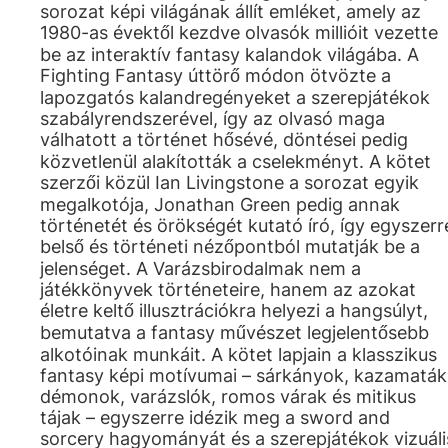
sorozat képi világának állít emléket, amely az
1980-as évektől kezdve olvasók millióit vezette
be az interaktív fantasy kalandok világába. A
Fighting Fantasy úttörő módon ötvözte a
lapozgatós kalandregényeket a szerepjátékok
szabályrendszerével, így az olvasó maga
válhatott a történet hősévé, döntései pedig
közvetlenül alakították a cselekményt. A kötet
szerzői közül Ian Livingstone a sorozat egyik
megalkotója, Jonathan Green pedig annak
történetét és örökségét kutató író, így egyszerr
belső és történeti nézőpontból mutatják be a
jelenséget. A Varázsbirodalmak nem a
játékkönyvek történeteire, hanem az azokat
életre keltő illusztrációkra helyezi a hangsúlyt,
bemutatva a fantasy művészet legjelentősebb
alkotóinak munkáit. A kötet lapjain a klasszikus
fantasy képi motívumai – sárkányok, kazamaták
démonok, varázslók, romos várak és mitikus
tájak – egyszerre idézik meg a sword and
sorcery hagyományát és a szerepjátékok vizuáli