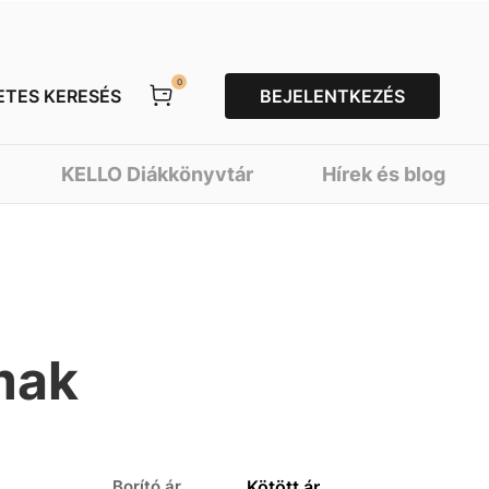
0
ETES KERESÉS
BEJELENTKEZÉS
KELLO Diákkönyvtár
Hírek és blog
mak
Borító ár
Kötött ár