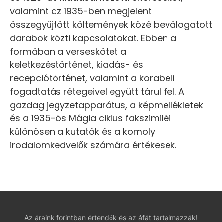
valamint az 1935-ben megjelent
összegyűjtött költemények közé beválogatott
darabok közti kapcsolatokat. Ebben a
formában a verseskötet a
keletkezéstörténet, kiadás- és
recepciótörténet, valamint a korabeli
fogadtatás rétegeivel együtt tárul fel. A
gazdag jegyzetapparátus, a képmellékletek
és a 1935-ös Mágia ciklus fakszimiléi
különösen a kutatók és a komoly
irodalomkedvelők számára értékesek.
Az áraink forintban értendők és az áfát tartalmazzák!