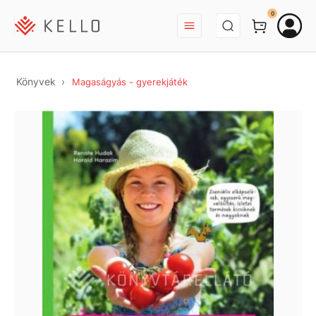
BEJELENTKEZÉS
0
Könyvek
Magaságyás - gyerekjáték