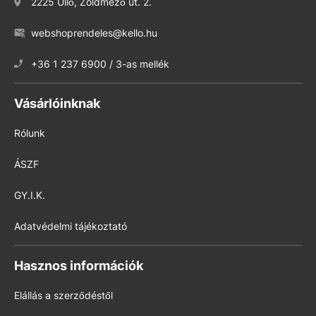
2225 Üllő, Zöldmező út. 2.
webshoprendeles@kello.hu
+36 1 237 6900 / 3-as mellék
Vásárlóinknak
Rólunk
ÁSZF
GY.I.K.
Adatvédelmi tájékoztató
Hasznos információk
Elállás a szerződéstől