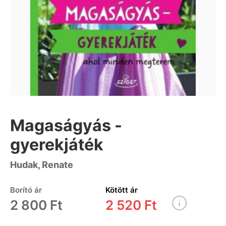
Magaságyás -
gyerekjáték
Hudak, Renate
Borító ár
Kötött ár
2 800 Ft
2 520 Ft