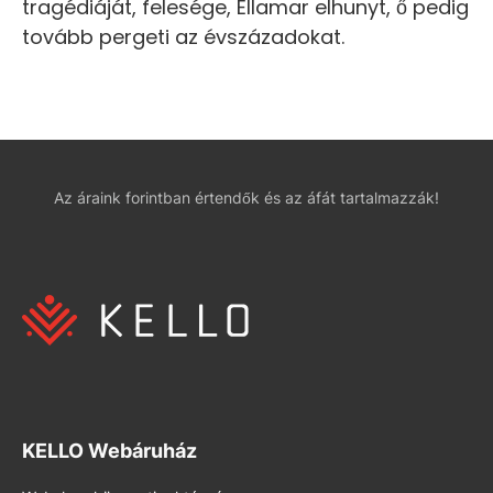
tragédiáját, felesége, Ellamar elhunyt, ő pedig
tovább pergeti az évszázadokat.
Az áraink forintban értendők és az áfát tartalmazzák!
KELLO Webáruház