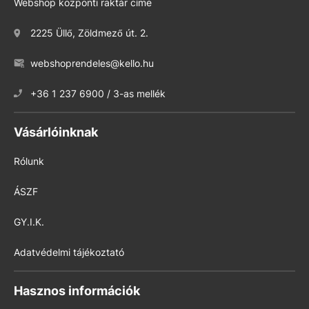
Webshop központi raktár címe
2225 Üllő, Zöldmező út. 2.
webshoprendeles@kello.hu
+36 1 237 6900 / 3-as mellék
Vásárlóinknak
Rólunk
ÁSZF
GY.I.K.
Adatvédelmi tájékoztató
Hasznos információk