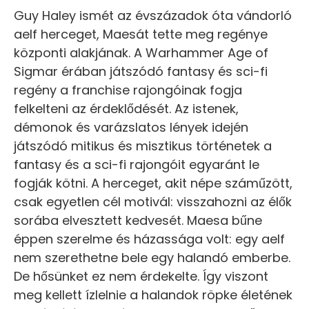
Guy Haley ismét az évszázadok óta vándorló
aelf herceget, Maesát tette meg regénye
központi alakjának. A Warhammer Age of
Sigmar érában játszódó fantasy és sci-fi
regény a franchise rajongóinak fogja
felkelteni az érdeklődését. Az istenek,
démonok és varázslatos lények idején
játszódó mitikus és misztikus történetek a
fantasy és a sci-fi rajongóit egyaránt le
fogják kötni. A herceget, akit népe száműzött,
csak egyetlen cél motivál: visszahozni az élők
sorába elvesztett kedvesét. Maesa bűne
éppen szerelme és házassága volt: egy aelf
nem szerethetne bele egy halandó emberbe.
De hősünket ez nem érdekelte. Így viszont
meg kellett ízlelnie a halandok röpke életének