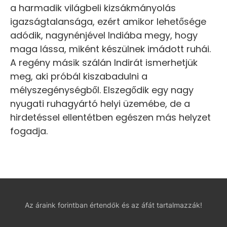
a harmadik világbeli kizsákmányolás
igazságtalansága, ezért amikor lehetősége
adódik, nagynénjével Indiába megy, hogy
maga lássa, miként készülnek imádott ruhái.
A regény másik szálán Indirát ismerhetjük
meg, aki próbál kiszabadulni a
mélyszegénységből. Elszegődik egy nagy
nyugati ruhagyártó helyi üzemébe, de a
hirdetéssel ellentétben egészen más helyzet
fogadja.
Az áraink forintban értendők és az áfát tartalmazzák!