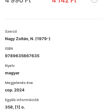
4 990 Ft
4 142 Ft
Szerző
Nagy Zoltán, N. (1979-)
ISBN
9789635667635
Nyelv
magyar
Megjelenés éve
cop. 2024
Egyéb információk
358, [1] o.