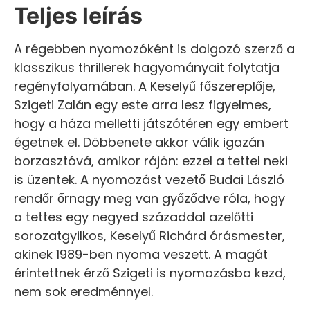
Teljes leírás
A régebben nyomozóként is dolgozó szerző a
klasszikus thrillerek hagyományait folytatja
regényfolyamában. A Keselyű főszereplője,
Szigeti Zalán egy este arra lesz figyelmes,
hogy a háza melletti játszótéren egy embert
égetnek el. Döbbenete akkor válik igazán
borzasztóvá, amikor rájön: ezzel a tettel neki
is üzentek. A nyomozást vezető Budai László
rendőr őrnagy meg van győződve róla, hogy
a tettes egy negyed századdal azelőtti
sorozatgyilkos, Keselyű Richárd órásmester,
akinek 1989-ben nyoma veszett. A magát
érintettnek érző Szigeti is nyomozásba kezd,
nem sok eredménnyel.