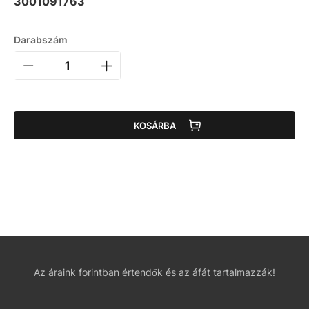
3001091763
Darabszám
KOSÁRBA
Az áraink forintban értendők és az áfát tartalmazzák!