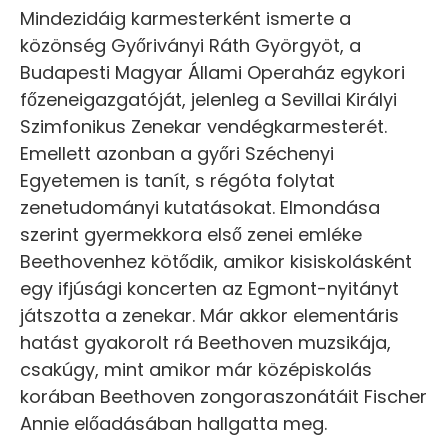
Mindezidáig karmesterként ismerte a
közönség Győriványi Ráth Györgyöt, a
Budapesti Magyar Állami Operaház egykori
főzeneigazgatóját, jelenleg a Sevillai Királyi
Szimfonikus Zenekar vendégkarmesterét.
Emellett azonban a győri Széchenyi
Egyetemen is tanít, s régóta folytat
zenetudományi kutatásokat. Elmondása
szerint gyermekkora első zenei emléke
Beethovenhez kötődik, amikor kisiskolásként
egy ifjúsági koncerten az Egmont-nyitányt
játszotta a zenekar. Már akkor elementáris
hatást gyakorolt rá Beethoven muzsikája,
csakúgy, mint amikor már középiskolás
korában Beethoven zongoraszonátáit Fischer
Annie előadásában hallgatta meg.