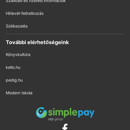
Szállítási és fizetési információk
Hírlevél-feliratkozás
Sütikezelés
További elérhetőségeink
Könyvkultúra
kello.hu
pedig.hu
Modern Iskola