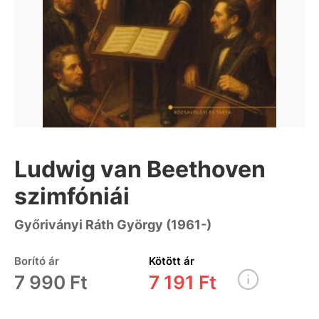
Ludwig van Beethoven
szimfóniái
Győriványi Ráth György (1961-)
Borító ár
Kötött ár
7 990 Ft
7 191 Ft