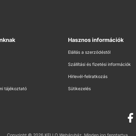
inknak
Hasznos információk
Elállás a szerződéstől
Szállítási és fizetési információk
Hírlevél-feliratkozás
i tájékoztató
Sütikezelés
Copyright © 2026 KELLO Webáruház. Minden jog fenntartva.