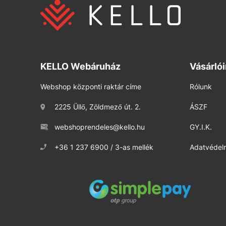
KELLO Webáruház
Vásárló
Webshop központi raktár címe
Rólunk
2225 Üllő, Zöldmező út. 2.
ÁSZF
webshoprendeles@kello.hu
GY.I.K.
+36 1 237 6900 / 3-as mellék
Adatvédelm