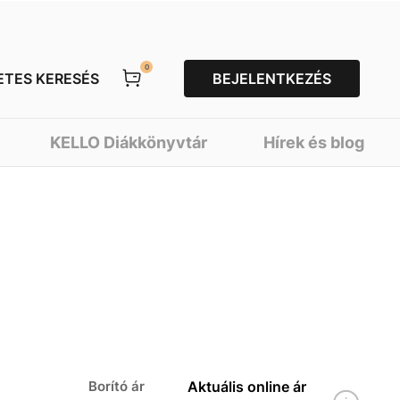
0
ETES KERESÉS
BEJELENTKEZÉS
KELLO Diákkönyvtár
Hírek és blog
Borító ár
Aktuális online ár