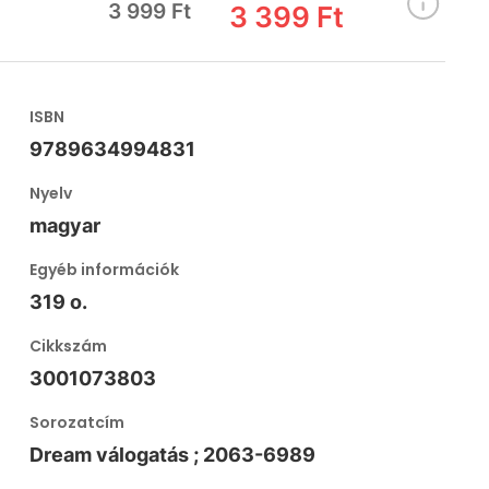
3 999 Ft
3 399 Ft
ISBN
9789634994831
Nyelv
magyar
Egyéb információk
319 o.
Cikkszám
3001073803
Sorozatcím
Dream válogatás ; 2063-6989