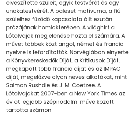
elveszítette szüleit, egyik testvérét és egy
unokatestvérét. A baleset motívuma, a fiú
szüleihez fűződő kapcsolata állt ezután
prózájának homlokterében. A világhírt a
Lótolvajok megjelenése hozta el számára. A
művet többek közt angol, német és francia
nyelvre is lefordították. Norvégiában elnyerte
a Könyvkereskedők Díját, a Kritikusok Díját,
megkapott több francia díjat és az IMPAC
díját, megelőzve olyan neves alkotókat, mint
Salman Rushdie és J. M. Coetzee. A
Lótolvajokat 2007-ben a New York Times az
év öt legjobb szépirodalmi műve között
tartotta számon.