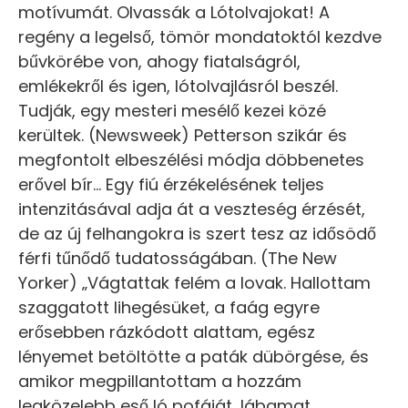
motívumát. Olvassák a Lótolvajokat! A
regény a legelső, tömör mondatoktól kezdve
bűvkörébe von, ahogy fiatalságról,
emlékekről és igen, lótolvajlásról beszél.
Tudják, egy mesteri mesélő kezei közé
kerültek. (Newsweek) Petterson szikár és
megfontolt elbeszélési módja döbbenetes
erővel bír… Egy fiú érzékelésének teljes
intenzitásával adja át a veszteség érzését,
de az új felhangokra is szert tesz az idősödő
férfi tűnődő tudatosságában. (The New
Yorker) „Vágtattak felém a lovak. Hallottam
szaggatott lihegésüket, a faág egyre
erősebben rázkódott alattam, egész
lényemet betöltötte a paták dübörgése, és
amikor megpillantottam a hozzám
legközelebb eső ló pofáját, lábamat