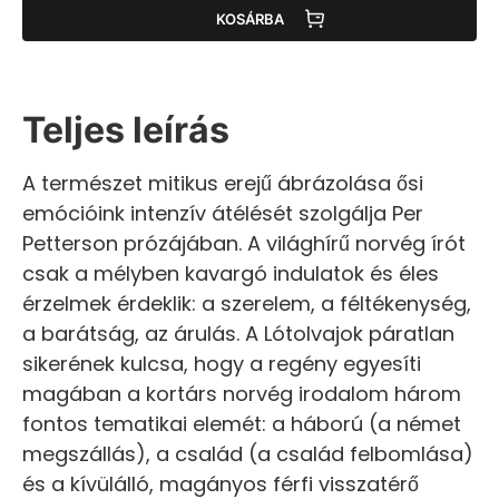
KOSÁRBA
Teljes leírás
A természet mitikus erejű ábrázolása ősi
emócióink intenzív átélését szolgálja Per
Petterson prózájában. A világhírű norvég írót
csak a mélyben kavargó indulatok és éles
érzelmek érdeklik: a szerelem, a féltékenység,
a barátság, az árulás. A Lótolvajok páratlan
sikerének kulcsa, hogy a regény egyesíti
magában a kortárs norvég irodalom három
fontos tematikai elemét: a háború (a német
megszállás), a család (a család felbomlása)
és a kívülálló, magányos férfi visszatérő