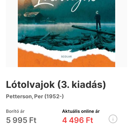
Lótolvajok (3. kiadás)
Petterson, Per (1952-)
Borító ár
Aktuális online ár
5 995 Ft
4 496 Ft