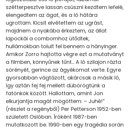
szétterpesztve lassan csúszni kezdtem lefelé,
elengedtem az ágat, és a ló hátára
ugrottam. Kicsit elvétettem az ugrást,
majdnem a nyakába érkeztem, az állat
lapockái a combomhoz ütődtek,
hullámokban tolult fel bennem a hányinger.
Amikor Zorro hajtotta végre ezt a mutatványt
a filmben, könnyűnek tűnt… A ló szilajon rázta
sörényét, gerince az ágyékomat verte. Egyre
gyorsabban vágtázott, akárcsak a másik ló,
így aztán fej fej mellett dübörögtünk a
fatönkök között. Hallottam, amint Jon
elkurjantja magát mögöttem: – Juhé!”
(részlet a regényből) Per Petterson 1952-ben
született Oslóban. Íróként 1987-ben
mutatkozott be. 1990-ben egy tragédia során