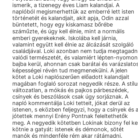
ismerik, a tizenegy éves Liam kalandjai. A
naplóból megismerhettük az emberré lett isten
történetét és kalandjait, akit apja, Odin azzal
büntetett, hogy egy kiskamasz bőrébe
száműzte, és úgy kell élnie, mint a normális
emberi gyerekeknek. Iskolába kell járnia,
valamint együtt kell élnie az álcázását szolgáló
családjával. Loki azonban nem tudja megtagadn
valódi természetét, és valamiért lépten-nyomon
bajba kerül, ahonnan csak barátai és varázslato
képességei révén tud megmenekülni. A jelen
kötet a Loki naplószerűen előadott kalandjait
magában foglaló sorozat negyedik része. A stílu
változatlan, a mókás és pajkos párbeszédek,
csínyek és beszólások csak úgy sorjáznak. A
napló kommentálja Loki tetteit, jókat derül az
istenen, s eközben feljegyzi, hogy a csínyek és 
jótettek mennyi Erény Pontnak feleltethetők
meg. A negyedik kötetben Lokinak bizony fel kel
kötnie a gatyát: istenek és démonok, sötét
manók és mindenféle rém akar rátámadni.