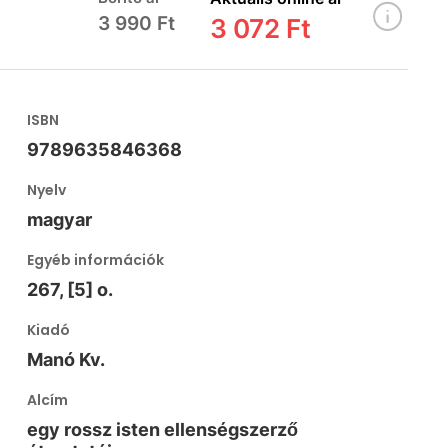
3 990 Ft
3 072 Ft
ISBN
9789635846368
Nyelv
magyar
Egyéb információk
267, [5] o.
Kiadó
Manó Kv.
Alcím
egy rossz isten ellenségszerző