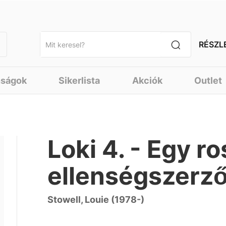
RÉSZL
nságok
Sikerlista
Akciók
Outlet
Loki 4. - Egy r
ellenségszerző
Stowell, Louie (1978-)