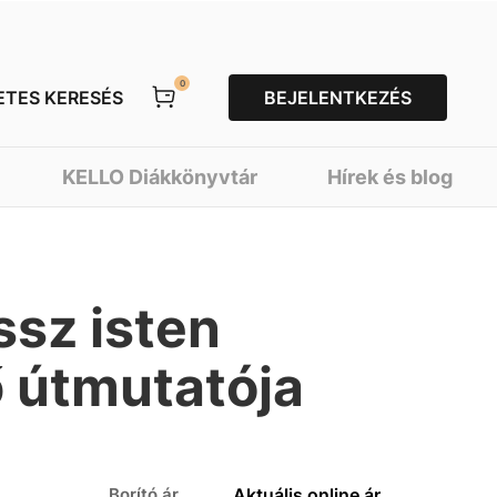
0
ETES KERESÉS
BEJELENTKEZÉS
KELLO Diákkönyvtár
Hírek és blog
ossz isten
 útmutatója
Borító ár
Aktuális online ár