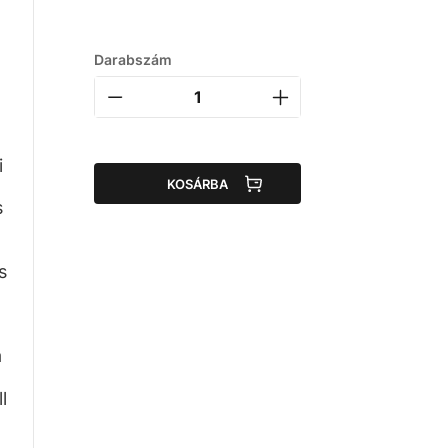
Darabszám
i
KOSÁRBA
s
s
a
l