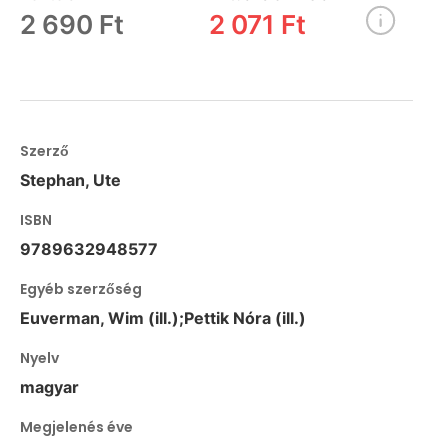
2 690 Ft
2 071 Ft
Szerző
Stephan, Ute
ISBN
9789632948577
Egyéb szerzőség
Euverman, Wim (ill.);Pettik Nóra (ill.)
Nyelv
magyar
Megjelenés éve