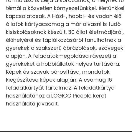
formálása is célja a sorozatnak, amelynek fő
témái a közvetlen környezetünkkel, életünkkel
kapcsolatosak. A Házi-, hobbi- és vadon élő
állatok kártyacsomag a már olvasni is tudó
kisiskolásoknak készült. 30 állat életmódjáról,
élőhelyéről és táplálkozásáról tanulhatnak a
gyerekek a szakszerű ábrázolások, szövegek
alapján. A feladatokmegoldása rávezeti a
gyerekeket a hobbiállatok helyes tartására.
Képek és szavak párosítása, mondatok
kiegészítése képek alapján. A csomag 16
feladatkártyát tartalmaz. A feladatkártya
használatához a LOGICO Piccolo keret
használata javasolt.