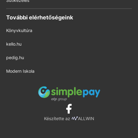
Sütikezelés
További elérhetőségeink
Könyvkultúra
kello.hu
pedig.hu
Modern Iskola
Készítette az
ALLWIN