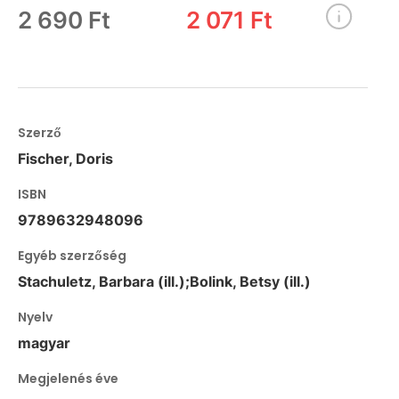
2 690 Ft
2 071 Ft
Szerző
Fischer, Doris
ISBN
9789632948096
Egyéb szerzőség
Stachuletz, Barbara (ill.);Bolink, Betsy (ill.)
Nyelv
magyar
Megjelenés éve