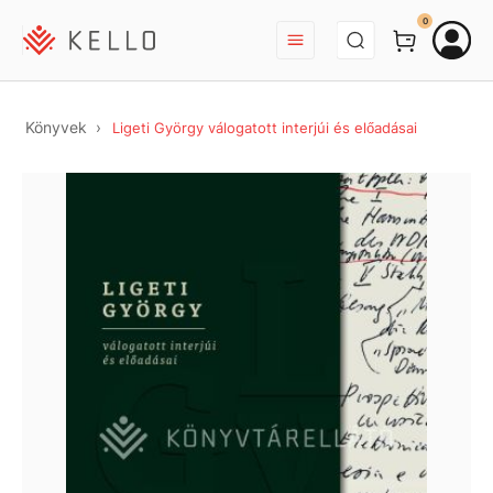
BEJELENTKEZÉS
0
Könyvek
Ligeti György válogatott interjúi és előadásai