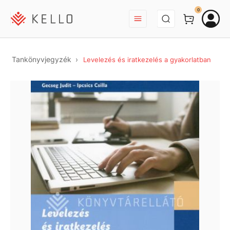
BEJELENTKEZÉS
0
Tankönyvjegyzék
Levelezés és iratkezelés a gyakorlatban