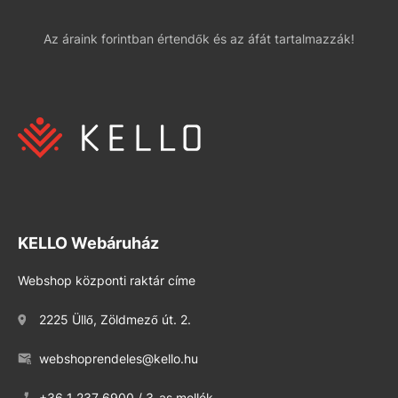
Az áraink forintban értendők és az áfát tartalmazzák!
KELLO Webáruház
Webshop központi raktár címe
2225 Üllő, Zöldmező út. 2.
webshoprendeles@kello.hu
+36 1 237 6900 / 3-as mellék