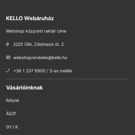
KELLO Webáruház
Webshop központi raktár címe
2225 Üllő, Zöldmező út. 2.
webshoprendeles@kello.hu
+36 1 237 6900 / 3-as mellék
Vásárlóinknak
Rólunk
ÁSZF
GY.I.K.