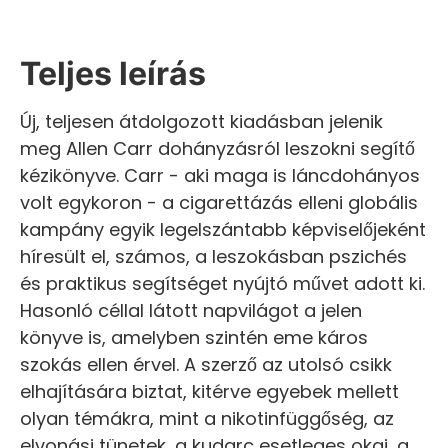
Teljes leírás
Új, teljesen átdolgozott kiadásban jelenik
meg Allen Carr dohányzásról leszokni segítő
kézikönyve. Carr - aki maga is láncdohányos
volt egykoron - a cigarettázás elleni globális
kampány egyik legelszántabb képviselőjeként
híresült el, számos, a leszokásban pszichés
és praktikus segítséget nyújtó művet adott ki.
Hasonló céllal látott napvilágot a jelen
könyve is, amelyben szintén eme káros
szokás ellen érvel. A szerző az utolsó csikk
elhajítására biztat, kitérve egyebek mellett
olyan témákra, mint a nikotinfüggőség, az
elvonási tünetek, a kudarc esetleges okai, a