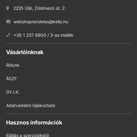
2225 Üllő, Zöldmező út. 2.
webshoprendeles@kello.hu
+36 1 237 6900 / 3-as mellék
Vásárlóinknak
Rólunk
ÁSZF
GY.I.K.
Adatvédelmi tájékoztató
Hasznos információk
Elállás a szerződéstől