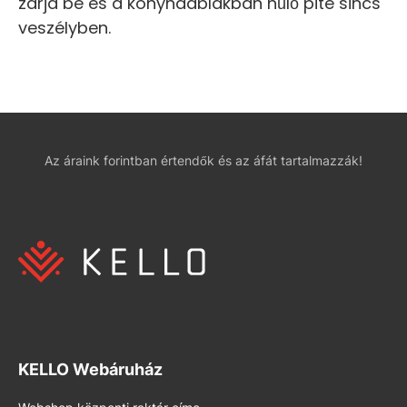
zárja be és a konyhaablakban hűlő pite sincs
veszélyben.
Az áraink forintban értendők és az áfát tartalmazzák!
KELLO Webáruház