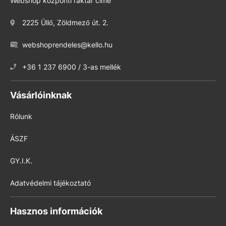
Webshop központi raktár címe
2225 Üllő, Zöldmező út. 2.
webshoprendeles@kello.hu
+36 1 237 6900 / 3-as mellék
Vásárlóinknak
Rólunk
ÁSZF
GY.I.K.
Adatvédelmi tájékoztató
Hasznos információk