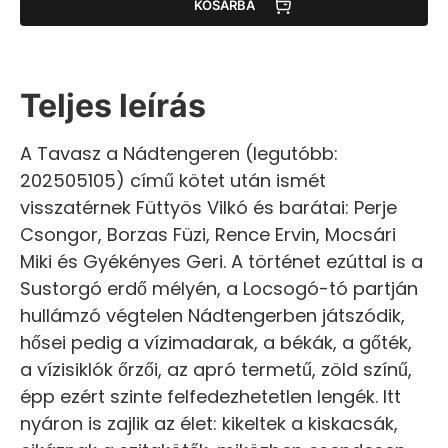
KOSÁRBA
Teljes leírás
A Tavasz a Nádtengeren (legutóbb:
202505105) című kötet után ismét
visszatérnek Füttyös Vilkó és barátai: Perje
Csongor, Borzas Füzi, Rence Ervin, Mocsári
Miki és Gyékényes Geri. A történet ezúttal is a
Sustorgó erdő mélyén, a Locsogó-tó partján
hullámzó végtelen Nádtengerben játszódik,
hősei pedig a vízimadarak, a békák, a gőték,
a vízisiklók őrzői, az apró termetű, zöld színű,
épp ezért szinte felfedezhetetlen lengék. Itt
nyáron is zajlik az élet: kikeltek a kiskacsák,