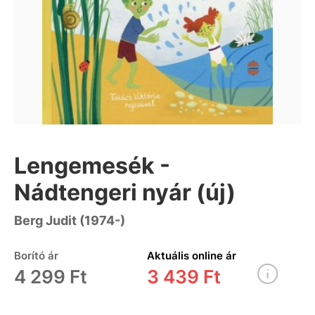
Lengemesék -
Nádtengeri nyár (új)
Berg Judit (1974-)
Borító ár
Aktuális online ár
4 299 Ft
3 439 Ft