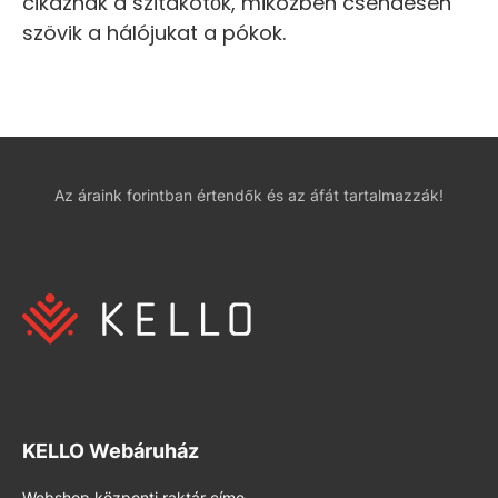
cikáznak a szitakötők, miközben csendesen
szövik a hálójukat a pókok.
Az áraink forintban értendők és az áfát tartalmazzák!
KELLO Webáruház
Webshop központi raktár címe