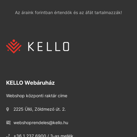
Az áraink forintban értendők és az áfát tartalmazzák!
KELLO Webáruház
Webshop központi raktár címe
2225 Üllő, Zöldmező út. 2.
webshoprendeles@kello.hu
+36 1 237 6900 / 3-as mellék