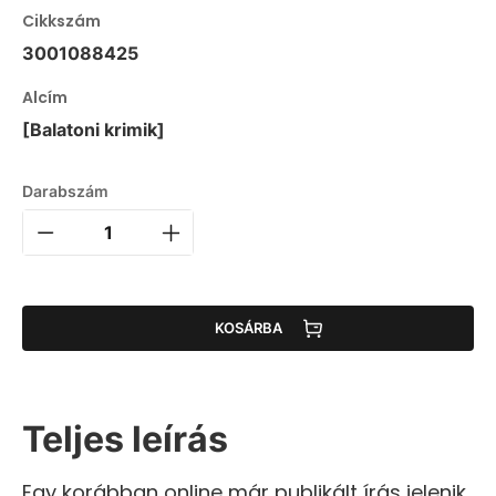
Cikkszám
3001088425
Alcím
[Balatoni krimik]
Darabszám
KOSÁRBA
Teljes leírás
Egy korábban online már publikált írás jelenik