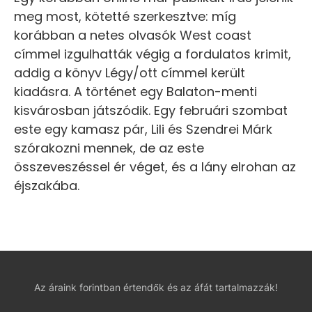
meg most, kötetté szerkesztve: míg
korábban a netes olvasók West coast
címmel izgulhatták végig a fordulatos krimit,
addig a könyv Légy/ott címmel került
kiadásra. A történet egy Balaton-menti
kisvárosban játszódik. Egy februári szombat
este egy kamasz pár, Lili és Szendrei Márk
szórakozni mennek, de az este
összeveszéssel ér véget, és a lány elrohan az
éjszakába.
Az áraink forintban értendők és az áfát tartalmazzák!