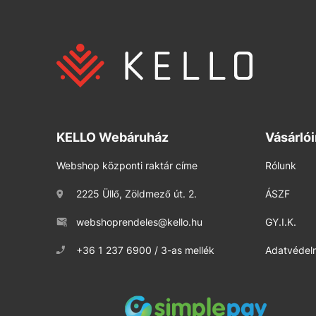
KELLO Webáruház
Vásárló
Webshop központi raktár címe
Rólunk
2225 Üllő, Zöldmező út. 2.
ÁSZF
webshoprendeles@kello.hu
GY.I.K.
+36 1 237 6900 / 3-as mellék
Adatvédelm