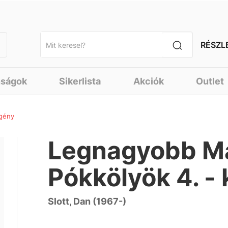
RÉSZL
nságok
Sikerlista
Akciók
Outlet
egény
Legnagyobb Ma
Pókkölyök 4. -
Slott, Dan (1967-)