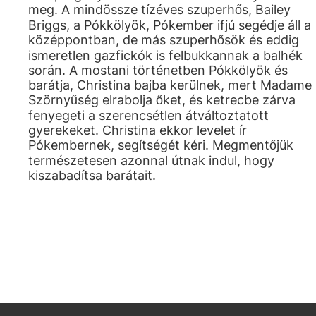
meg. A mindössze tízéves szuperhős, Bailey
Briggs, a Pókkölyök, Pókember ifjú segédje áll a
középpontban, de más szuperhősök és eddig
ismeretlen gazfickók is felbukkannak a balhék
során. A mostani történetben Pókkölyök és
barátja, Christina bajba kerülnek, mert Madame
Szörnyűség elrabolja őket, és ketrecbe zárva
fenyegeti a szerencsétlen átváltoztatott
gyerekeket. Christina ekkor levelet ír
Pókembernek, segítségét kéri. Megmentőjük
természetesen azonnal útnak indul, hogy
kiszabadítsa barátait.