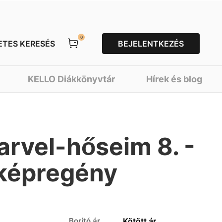
0
ETES KERESÉS
BEJELENTKEZÉS
KELLO Diákkönyvtár
Hírek és blog
rvel-hőseim 8. -
 képregény
Borító ár
Kötött ár