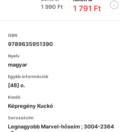
1 990 Ft
1 791 Ft
ISBN
9789635951390
Nyelv
magyar
Egyéb információk
[48] o.
Kiadó
Képregény Kuckó
Sorozatcím
Legnagyobb Marvel-hőseim ; 3004-2364