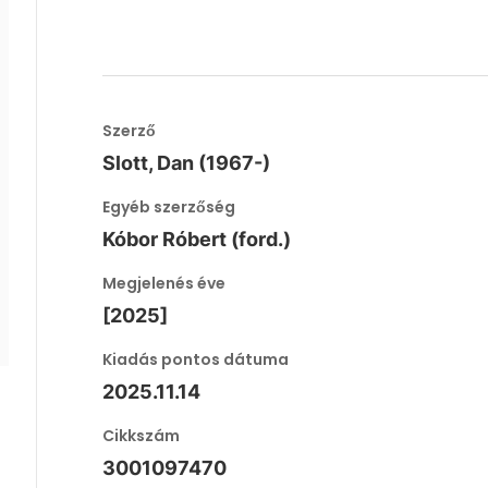
Szerző
Slott, Dan (1967-)
Egyéb szerzőség
Kóbor Róbert (ford.)
Megjelenés éve
[2025]
Kiadás pontos dátuma
2025.11.14
Cikkszám
3001097470