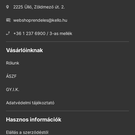
2225 Üllő, Zöldmező út. 2.
webshoprendeles@kello.hu
+36 1 237 6900 / 3-as mellék
Vásárlóinknak
Rólunk
ÁSZF
GY.I.K.
Adatvédelmi tájékoztató
Hasznos információk
Elállás a szerződéstől