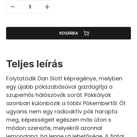
KOSÁRBA
Teljes leírás
Folytatódik Dan Slott képregénye, melyben
egy újabb pókszabásúval gazdagítja a
szuperhős hálószövők sorát. Pókkölyök
azonban különbözik a többi Pókembertől. Őt
ugyanis nem egy radioaktív pók harapta
meg, képességeit egészen más úton s
módon szerezte, melyekről azonnal
lemondana, ha lenne rá lehetősége. A fiatal