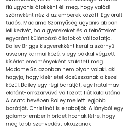
fiú ugyanis átokként éli meg, hogy valódi
szörnyként néz ki az emberek között. Egy őrült
tudós, Madame Szörnyűség ugyanis abban
leli kedvét, ha a gyerekeket és a felnőtteket
egyaránt különböző állatokká változtatja.
Bailey Briggs kisgyerekként kerül a szörnyű
asszony karmai közé, s egy pókkal végzett
kísérlet eredményeként született meg.
Madame Sz. azonban nem olyan valaki, aki
hagyja, hogy kísérletei kicsússzanak a kezei
közül. Bailey egy régi barátját, egy hatalmas
elefánt-orrszarvúvá változott fiút küld utána.
A csata hevében Bailey mellett legjobb
barátját, Christinát is elrabolják. A lányból egy
galamb-ember hibridet hoznak létre, hogy
még több szenvedést okozzanak