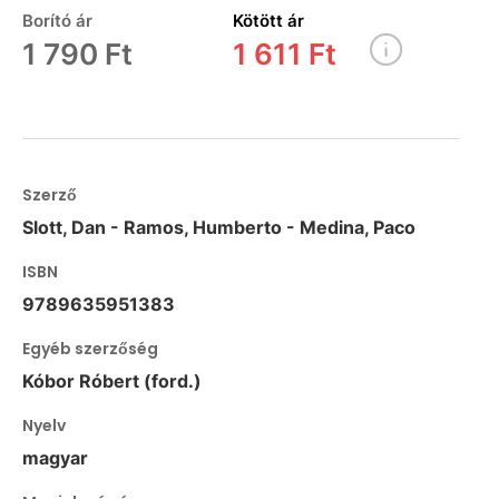
Borító ár
Kötött ár
1 790 Ft
1 611 Ft
Szerző
Slott, Dan - Ramos, Humberto - Medina, Paco
ISBN
9789635951383
Egyéb szerzőség
Kóbor Róbert (ford.)
Nyelv
magyar