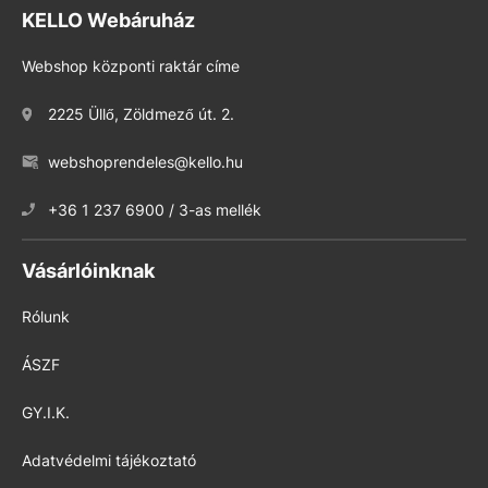
KELLO Webáruház
Webshop központi raktár címe
2225 Üllő, Zöldmező út. 2.
webshoprendeles@kello.hu
+36 1 237 6900 / 3-as mellék
Vásárlóinknak
Rólunk
ÁSZF
GY.I.K.
Adatvédelmi tájékoztató