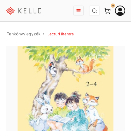
BEJELENTKEZÉS
0
Tankönyvjegyzék
Lecturi literare