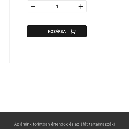
KOSÁRBA
Az áraink forintban értendők és az áfát tartalmazzák!