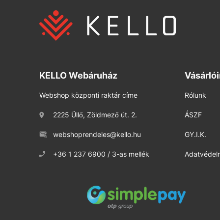
KELLO Webáruház
Vásárló
Webshop központi raktár címe
Rólunk
2225 Üllő, Zöldmező út. 2.
ÁSZF
webshoprendeles@kello.hu
GY.I.K.
+36 1 237 6900 / 3-as mellék
Adatvédelm