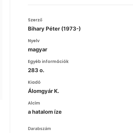
Szerző
Bihary Péter (1973-)
Nyelv
magyar
Egyéb információk
283 o.
Kiadó
Álomgyár K.
Alcím
a hatalom íze
Darabszám