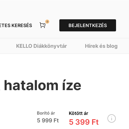
0
ETES KERESÉS
BEJELENTKEZÉS
KELLO Diákkönyvtár
Hírek és blog
 hatalom íze
Borító ár
Kötött ár
5 999 Ft
5 399 Ft