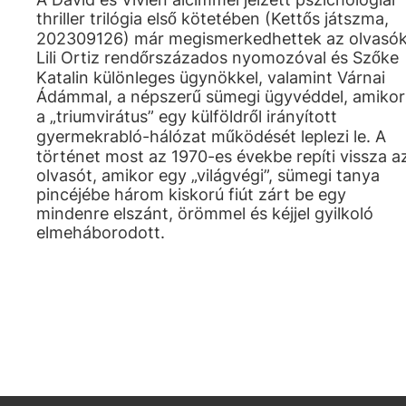
thriller trilógia első kötetében (Kettős játszma,
202309126) már megismerkedhettek az olvasók
Lili Ortiz rendőrszázados nyomozóval és Szőke
Katalin különleges ügynökkel, valamint Várnai
Ádámmal, a népszerű sümegi ügyvéddel, amikor
a „triumvirátus” egy külföldről irányított
gyermekrabló-hálózat működését leplezi le. A
történet most az 1970-es évekbe repíti vissza a
olvasót, amikor egy „világvégi”, sümegi tanya
pincéjébe három kiskorú fiút zárt be egy
mindenre elszánt, örömmel és kéjjel gyilkoló
elmeháborodott.