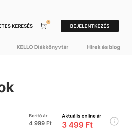
0
ETES KERESÉS
BEJELENTKEZÉS
KELLO Diákkönyvtár
Hírek és blog
ok
Borító ár
Aktuális online ár
4 999 Ft
3 499 Ft