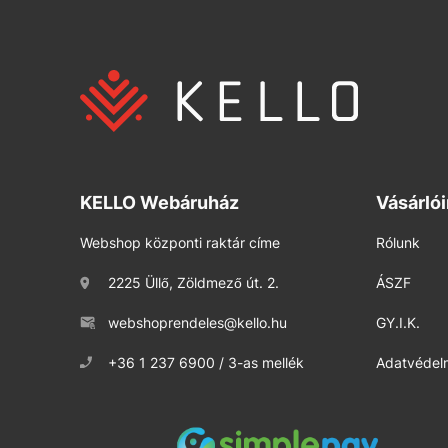
KELLO Webáruház
Vásárló
Webshop központi raktár címe
Rólunk
2225 Üllő, Zöldmező út. 2.
ÁSZF
webshoprendeles@kello.hu
GY.I.K.
+36 1 237 6900 / 3-as mellék
Adatvédelm