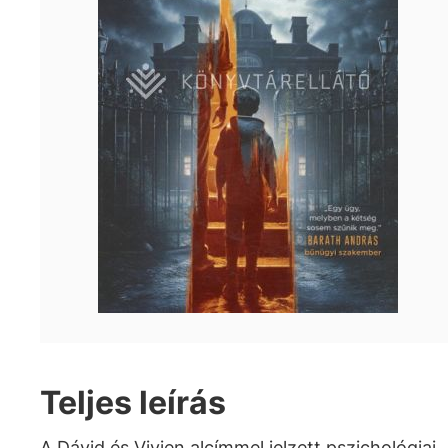
Teljes leírás
A Dávid és Vivien alcímmel jelzett pszichológiai