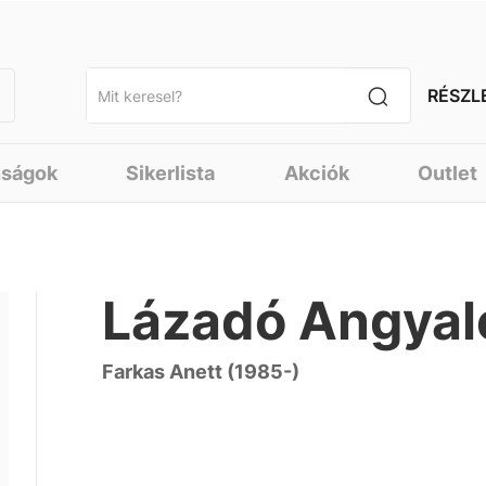
RÉSZL
nságok
Sikerlista
Akciók
Outlet
Lázadó Angyal
Farkas Anett (1985-)