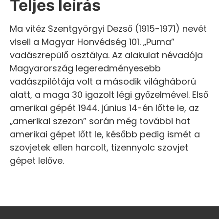
Teljes leírás
Ma vitéz Szentgyörgyi Dezső (1915-1971) nevét
viseli a Magyar Honvédség 101. „Puma”
vadászrepülő osztálya. Az alakulat névadója
Magyarország legeredményesebb
vadászpilótája volt a második világháború
alatt, a maga 30 igazolt légi győzelmével. Első
amerikai gépét 1944. június 14-én lőtte le, az
„amerikai szezon” során még további hat
amerikai gépet lőtt le, később pedig ismét a
szovjetek ellen harcolt, tizennyolc szovjet
gépet lelőve.