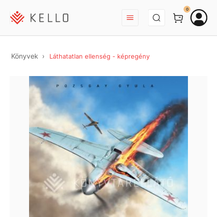
BEJELENTKEZÉS
0
Könyvek
Láthatatlan ellenség - képregény