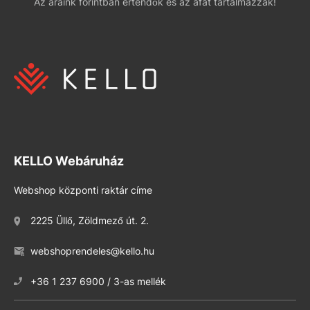
Az áraink forintban értendők és az áfát tartalmazzák!
KELLO Webáruház
Webshop központi raktár címe
2225 Üllő, Zöldmező út. 2.
webshoprendeles@kello.hu
+36 1 237 6900 / 3-as mellék