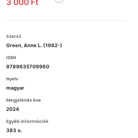
3 000 Ft
Szerző
Green, Anne L. (1982-)
ISBN
9789635709960
Nyelv
magyar
Megjelenés éve
2024
Egyéb információk
383 o.