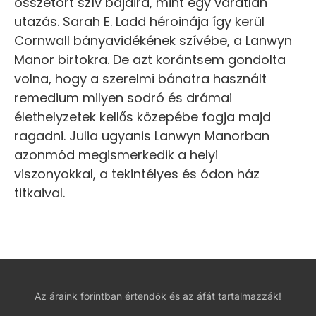
összetört szív bajaira, mint egy váratlan
utazás. Sarah E. Ladd héroinája így kerül
Cornwall bányavidékének szívébe, a Lanwyn
Manor birtokra. De azt korántsem gondolta
volna, hogy a szerelmi bánatra használt
remedium milyen sodró és drámai
élethelyzetek kellős közepébe fogja majd
ragadni. Julia ugyanis Lanwyn Manorban
azonmód megismerkedik a helyi
viszonyokkal, a tekintélyes és ódon ház
titkaival.
Az áraink forintban értendők és az áfát tartalmazzák!