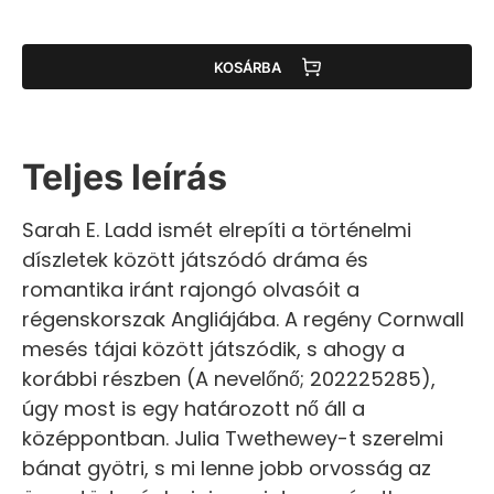
KOSÁRBA
Teljes leírás
Sarah E. Ladd ismét elrepíti a történelmi
díszletek között játszódó dráma és
romantika iránt rajongó olvasóit a
régenskorszak Angliájába. A regény Cornwall
mesés tájai között játszódik, s ahogy a
korábbi részben (A nevelőnő; 202225285),
úgy most is egy határozott nő áll a
középpontban. Julia Twethewey-t szerelmi
bánat gyötri, s mi lenne jobb orvosság az