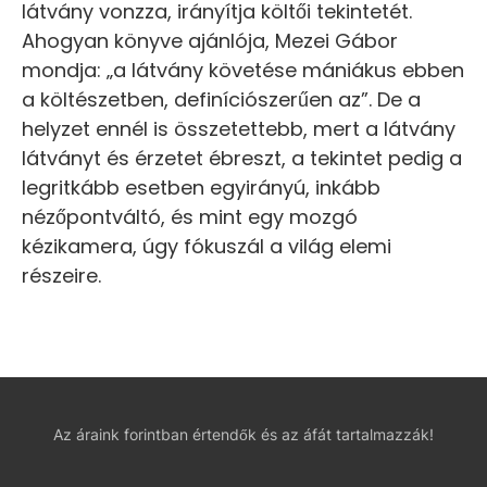
látvány vonzza, irányítja költői tekintetét.
Ahogyan könyve ajánlója, Mezei Gábor
mondja: „a látvány követése mániákus ebben
a költészetben, definíciószerűen az”. De a
helyzet ennél is összetettebb, mert a látvány
látványt és érzetet ébreszt, a tekintet pedig a
legritkább esetben egyirányú, inkább
nézőpontváltó, és mint egy mozgó
kézikamera, úgy fókuszál a világ elemi
részeire.
Az áraink forintban értendők és az áfát tartalmazzák!