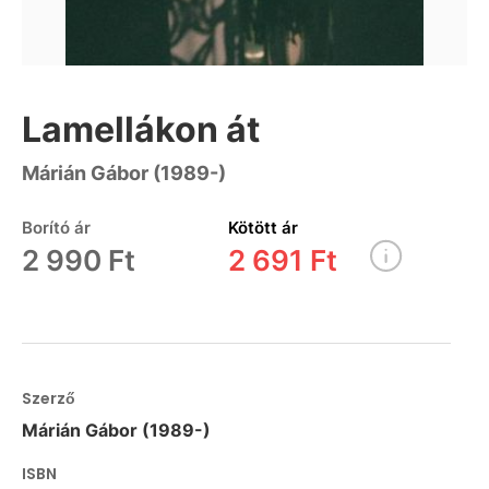
Lamellákon át
Márián Gábor (1989-)
Borító ár
Kötött ár
2 990 Ft
2 691 Ft
Szerző
Márián Gábor (1989-)
ISBN