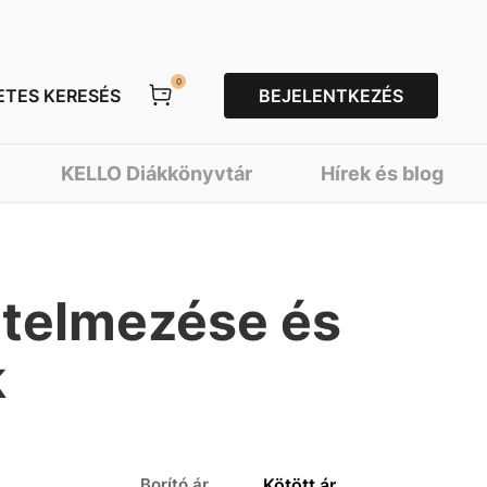
0
ETES KERESÉS
BEJELENTKEZÉS
KELLO Diákkönyvtár
Hírek és blog
rtelmezése és
k
Borító ár
Kötött ár