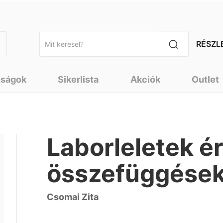
RÉSZL
nságok
Sikerlista
Akciók
Outlet
Laborleletek é
összefüggése
Csomai Zita