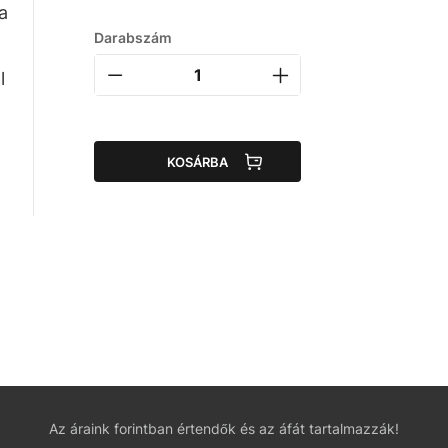
a
Darabszám
l
KOSÁRBA
Az áraink forintban értendők és az áfát tartalmazzák!