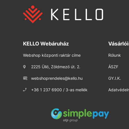
KELLO Webáruház
Vásárló
Webshop központi raktár címe
Rólunk
2225 Üllő, Zöldmező út. 2.
ÁSZF
webshoprendeles@kello.hu
GY.I.K.
+36 1 237 6900 / 3-as mellék
Adatvédelm