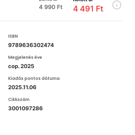
4 990 Ft
4 491 Ft
ISBN
9789636302474
Megjelenés éve
cop. 2025
Kiadás pontos dátuma
2025.11.06
Cikkszám
3001097286