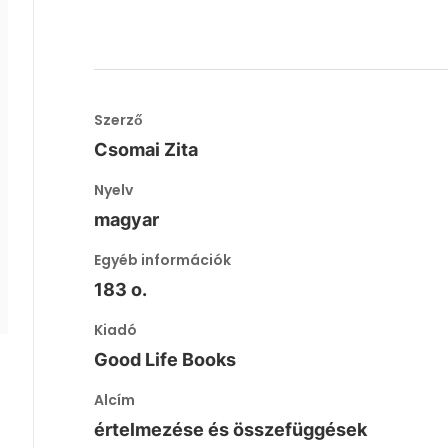
Szerző
Csomai Zita
Nyelv
magyar
Egyéb információk
183 o.
Kiadó
Good Life Books
Alcím
értelmezése és összefüggések