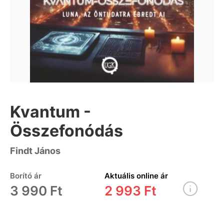
Kvantum -
Összefonódás
Findt János
Borító ár
Aktuális online ár
3 990 Ft
2 993 Ft