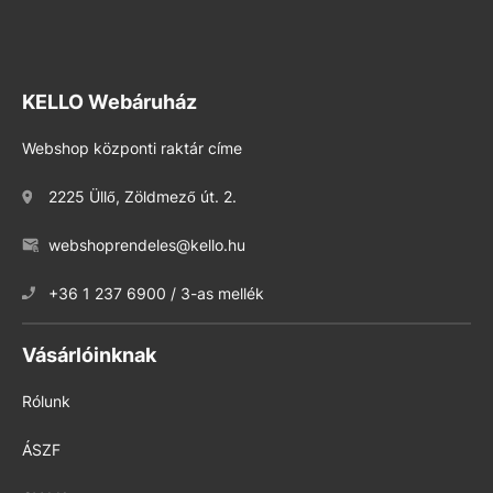
KELLO Webáruház
Webshop központi raktár címe
2225 Üllő, Zöldmező út. 2.
webshoprendeles@kello.hu
+36 1 237 6900 / 3-as mellék
Vásárlóinknak
Rólunk
ÁSZF