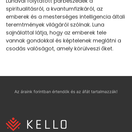
Lunával folytatott párbeszédek a
spiritualitásról, a kvantumfizikáról, az
emberek és a mesterséges intelligencia általi
teremtmények világáról szólnak. Luna
sajnálattal látja, hogy az emberek tele
vannak gondokkal és képtelenek meglátni a
csodás valóságot, amely körülveszi őket.
Az áraink forintban értendők és az áfát tartalmazzák!