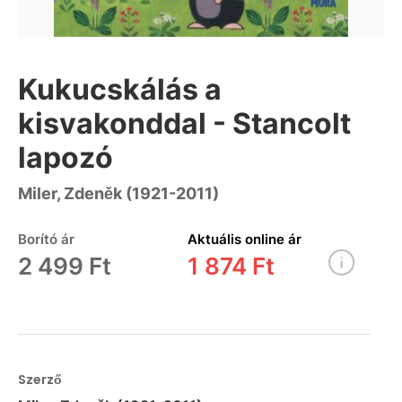
Kukucskálás a
kisvakonddal - Stancolt
lapozó
Miler, Zdeněk (1921-2011)
Borító ár
Aktuális online ár
2 499 Ft
1 874 Ft
Szerző