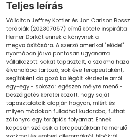
Teljes leírás
Vállaltan Jeffrey Kottler és Jon Carlson Rossz
terápiák (202307057) című kötete inspirálta
Herner Dorkát ennek a könyvnek a
megvalósítására. A szerző amerikai "elődei"
nyomában járva pontosan ugyanarra
vállalkozott: sokat tapasztalt, a szakma hazai
élvonalába tartozó, sok éve terapeutaként,
segítőként dolgozó kollégáit kérdezte arról
egy-egy - sokszor egészen mélyre menő -
beszélgetés keretei között, hogy saját
tapasztalataik alapján hogyan, miért és
milyen módokon fulladhat kudarcba, futhat
zátonyra egy terápiás folyamat. Ennek
kapcsán szó esik a terapeutákban felmerülő
szakmai és emberi dilemmákról, hibákról,