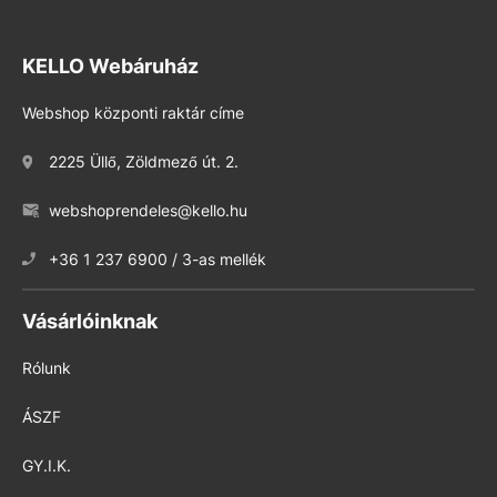
KELLO Webáruház
Webshop központi raktár címe
2225 Üllő, Zöldmező út. 2.
webshoprendeles@kello.hu
+36 1 237 6900 / 3-as mellék
Vásárlóinknak
Rólunk
ÁSZF
GY.I.K.