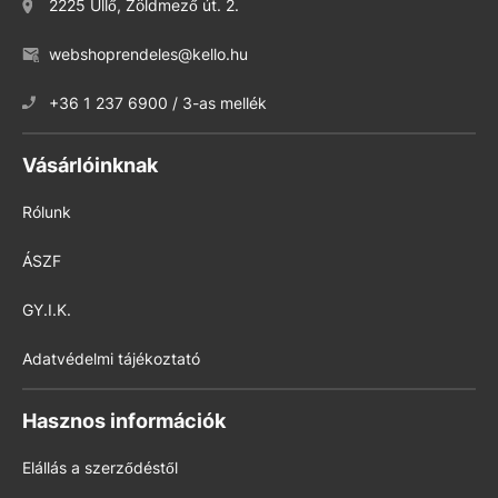
2225 Üllő, Zöldmező út. 2.
webshoprendeles@kello.hu
+36 1 237 6900 / 3-as mellék
Vásárlóinknak
Rólunk
ÁSZF
GY.I.K.
Adatvédelmi tájékoztató
Hasznos információk
Elállás a szerződéstől