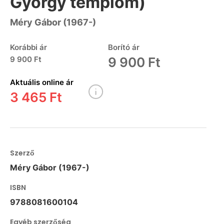
György templom)
Méry Gábor (1967-)
Korábbi ár
Borító ár
9 900 Ft
9 900 Ft
Aktuális online ár
3 465 Ft
Szerző
Méry Gábor (1967-)
ISBN
9788081600104
Egyéb szerzőség