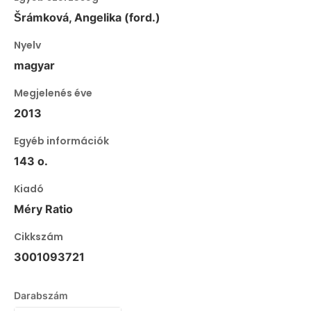
Šrámková, Angelika (ford.)
Nyelv
magyar
Megjelenés éve
2013
Egyéb információk
143 o.
Kiadó
Méry Ratio
Cikkszám
3001093721
Darabszám