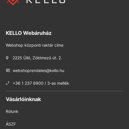
KELLO Webáruház
Webshop központi raktár címe
2225 Üllő, Zöldmező út. 2.
webshoprendeles@kello.hu
+36 1 237 6900 / 3-as mellék
Vásárlóinknak
Rólunk
ÁSZF