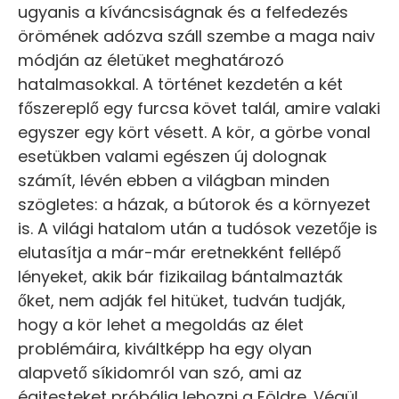
ugyanis a kíváncsiságnak és a felfedezés
örömének adózva száll szembe a maga naiv
módján az életüket meghatározó
hatalmasokkal. A történet kezdetén a két
főszereplő egy furcsa követ talál, amire valaki
egyszer egy kört vésett. A kör, a görbe vonal
esetükben valami egészen új dolognak
számít, lévén ebben a világban minden
szögletes: a házak, a bútorok és a környezet
is. A világi hatalom után a tudósok vezetője is
elutasítja a már-már eretnekként fellépő
lényeket, akik bár fizikailag bántalmazták
őket, nem adják fel hitüket, tudván tudják,
hogy a kör lehet a megoldás az élet
problémáira, kiváltképp ha egy olyan
alapvető síkidomról van szó, ami az
égitesteket próbálja lehozni a Földre. Végül