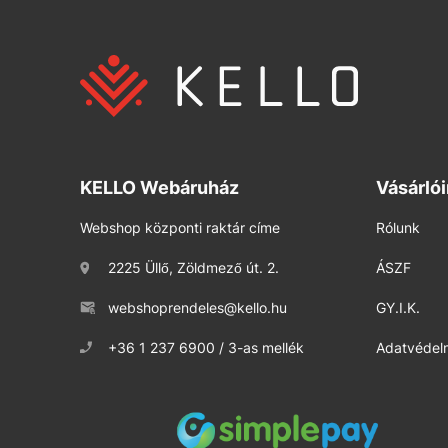
KELLO Webáruház
Vásárló
Webshop központi raktár címe
Rólunk
2225 Üllő, Zöldmező út. 2.
ÁSZF
webshoprendeles@kello.hu
GY.I.K.
+36 1 237 6900 / 3-as mellék
Adatvédelm