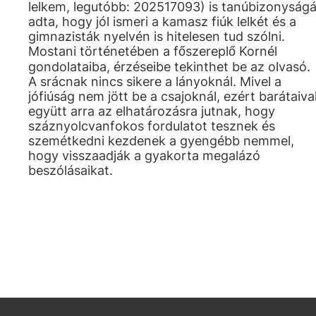
lelkem, legutóbb: 202517093) is tanúbizonyságá
adta, hogy jól ismeri a kamasz fiúk lelkét és a
gimnazisták nyelvén is hitelesen tud szólni.
Mostani történetében a főszereplő Kornél
gondolataiba, érzéseibe tekinthet be az olvasó.
A srácnak nincs sikere a lányoknál. Mivel a
jófiúság nem jött be a csajoknál, ezért barátaiva
együtt arra az elhatározásra jutnak, hogy
száznyolcvanfokos fordulatot tesznek és
szemétkedni kezdenek a gyengébb nemmel,
hogy visszaadják a gyakorta megalázó
beszólásaikat.