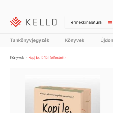
Termékkínálatunk
Tankönyvjegyzék
Könyvek
Újdo
Könyvek
Kopj le, jófiú! (élfestett)