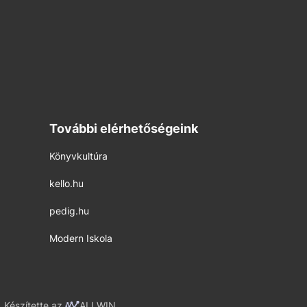
További elérhetőségeink
Könyvkultúra
kello.hu
pedig.hu
Modern Iskola
Készítette az
ALLWIN