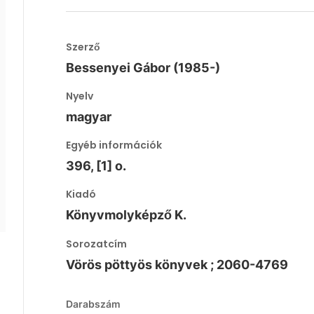
Szerző
Bessenyei Gábor (1985-)
Nyelv
magyar
Egyéb információk
396, [1] o.
Kiadó
Könyvmolyképző K.
Sorozatcím
Vörös pöttyös könyvek ; 2060-4769
Darabszám