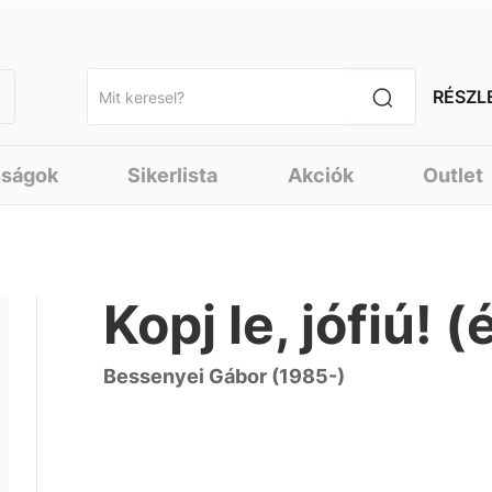
RÉSZL
nságok
Sikerlista
Akciók
Outlet
Kopj le, jófiú! (
Bessenyei Gábor (1985-)