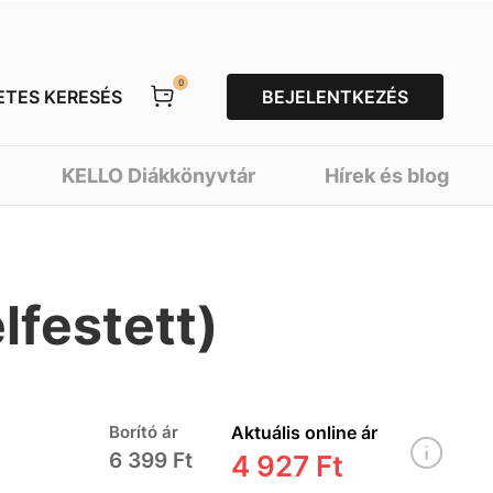
0
ETES KERESÉS
BEJELENTKEZÉS
KELLO Diákkönyvtár
Hírek és blog
élfestett)
Borító ár
Aktuális online ár
6 399 Ft
4 927 Ft