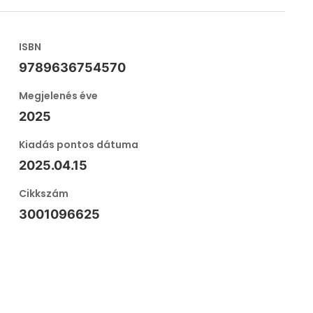
ISBN
9789636754570
Megjelenés éve
2025
Kiadás pontos dátuma
2025.04.15
Cikkszám
3001096625