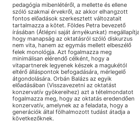
pedagógia mibenlétéről, a mellette és ellene
szóló szakmai érvekről, az akkor elhangzott
fontos előadások szerkesztett változatait
tartalmazza a kötet. Földes Petra bevezető
írásában (Átlépni saját árnyékunkat) megállapítja
hogy manapság az oktatásról szóló diskurzus
nem vita, hanem az egymás mellett elbeszélő
felek monológja. Azt fogalmazza meg
minimálisan elérendő célként, hogy a
vitapartnerek legyenek készek a magukétól
eltérő álláspontok befogadására, mérlegelő
átgondolására. Orbán Balázs az egyik
előadásában (Visszavezetni az oktatást
konzervatív gyökereihez) azt a tételmondatot
fogalmazza meg, hogy az oktatás eredendően
konzervatív, amelynek az a feladata, hogy a
generációk által fölhalmozott tudást átadja a
következőknek.