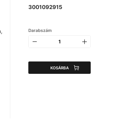
3001092915
Darabszám
,
KOSÁRBA