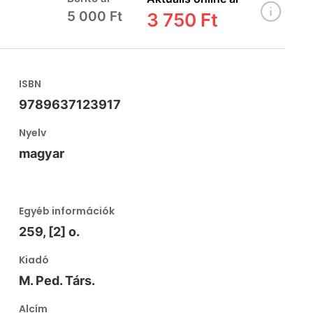
5 000 Ft
3 750 Ft
ISBN
9789637123917
Nyelv
magyar
Egyéb információk
259, [2] o.
Kiadó
M. Ped. Társ.
Alcím