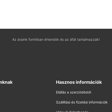
Az áraink forintban értendők és az áfát tartalmazzák!
inknak
Hasznos információk
Elállás a szerződéstől
Szállítási és fizetési információk