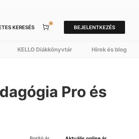
0
ETES KERESÉS
BEJELENTKEZÉS
KELLO Diákkönyvtár
Hírek és blog
dagógia Pro és
Borító ár
Aktuális online ár