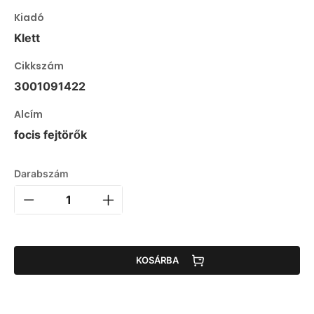
Kiadó
Klett
Cikkszám
3001091422
Alcím
focis fejtörők
Darabszám
KOSÁRBA