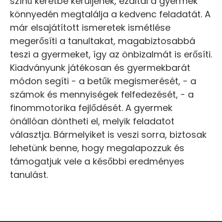
színű keretbe kerüljenek, ezáltal a gyermek
könnyedén megtalálja a kedvenc feladatát. A
már elsajátított ismeretek ismétlése
megerősíti a tanultakat, magabiztosabbá
teszi a gyermeket, így az önbizalmát is erősíti.
Kiadványunk játékosan és gyermekbarát
módon segíti - a betűk megismerését, - a
számok és mennyiségek felfedezését, - a
finommotorika fejlődését. A gyermek
önállóan döntheti el, melyik feladatot
választja. Bármelyiket is veszi sorra, biztosak
lehetünk benne, hogy megalapozzuk és
támogatjuk vele a későbbi eredményes
tanulást.