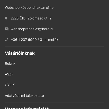
Webshop központi raktár címe
2225 Üllő, Zöldmező út. 2.
webshoprendeles@kello.hu
+36 1 237 6900 / 3-as mellék
Vásárlóinknak
Rólunk
ÁSZF
GY.I.K.
Adatvédelmi tájékoztató