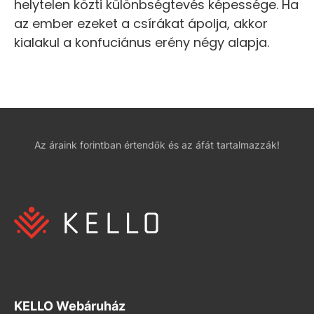
helytelen közti különbségtevés képessége. Ha
az ember ezeket a csírákat ápolja, akkor
kialakul a konfuciánus erény négy alapja.
Az áraink forintban értendők és az áfát tartalmazzák!
KELLO Webáruház