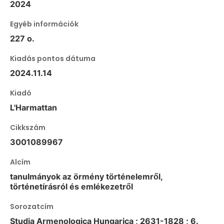
2024
Egyéb információk
227 o.
Kiadás pontos dátuma
2024.11.14
Kiadó
L'Harmattan
Cikkszám
3001089967
Alcím
tanulmányok az örmény történelemről,
történetírásról és emlékezetről
Sorozatcím
Studia Armenologica Hungarica ; 2631-1828 ; 6.