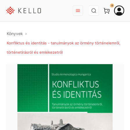
BEJELENTKEZÉS
0
Könyvek
Konfliktus és identitás - tanulmányok az örmény történelemről,
történetírásról és emlékezetről