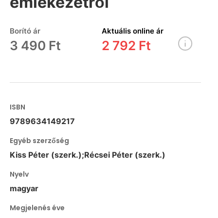
emlékezetről
Borító ár
Aktuális online ár
3 490 Ft
2 792 Ft
ISBN
9789634149217
Egyéb szerzőség
Kiss Péter (szerk.);Récsei Péter (szerk.)
Nyelv
magyar
Megjelenés éve