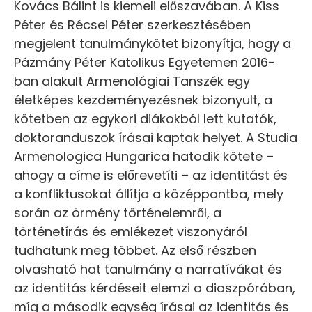
Kovács Bálint is kiemeli előszavában. A Kiss
Péter és Récsei Péter szerkesztésében
megjelent tanulmánykötet bizonyítja, hogy a
Pázmány Péter Katolikus Egyetemen 2016-
ban alakult Armenológiai Tanszék egy
életképes kezdeményezésnek bizonyult, a
kötetben az egykori diákokból lett kutatók,
doktoranduszok írásai kaptak helyet. A Studia
Armenologica Hungarica hatodik kötete –
ahogy a címe is előrevetíti – az identitást és
a konfliktusokat állítja a középpontba, mely
során az örmény történelemről, a
történetírás és emlékezet viszonyáról
tudhatunk meg többet. Az első részben
olvasható hat tanulmány a narratívákat és
az identitás kérdéseit elemzi a diaszpórában,
míg a második egység írásai az identitás és