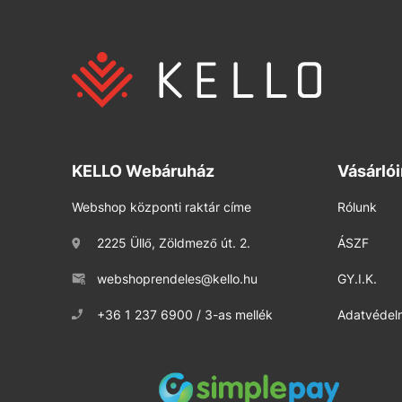
KELLO Webáruház
Vásárló
Webshop központi raktár címe
Rólunk
2225 Üllő, Zöldmező út. 2.
ÁSZF
webshoprendeles@kello.hu
GY.I.K.
+36 1 237 6900 / 3-as mellék
Adatvédelm