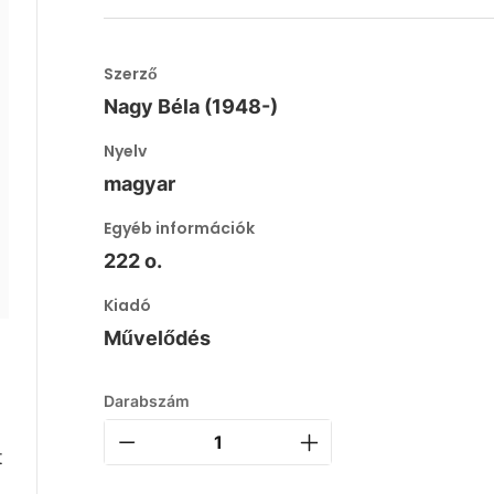
Szerző
Nagy Béla (1948-)
Nyelv
magyar
Egyéb információk
222 o.
Kiadó
Művelődés
Darabszám
t