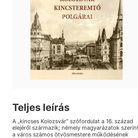
Teljes leírás
A „kincses Kolozsvár” szófordulat a 16. század
elejéről származik; némely magyarázatok szerin
a város számos ötvösmestere működésének