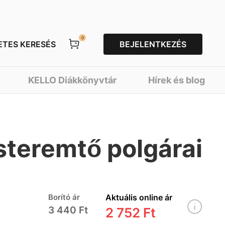
0
ETES KERESÉS
BEJELENTKEZÉS
KELLO Diákkönyvtár
Hírek és blog
steremtő polgárai
Borító ár
Aktuális online ár
3 440 Ft
2 752 Ft