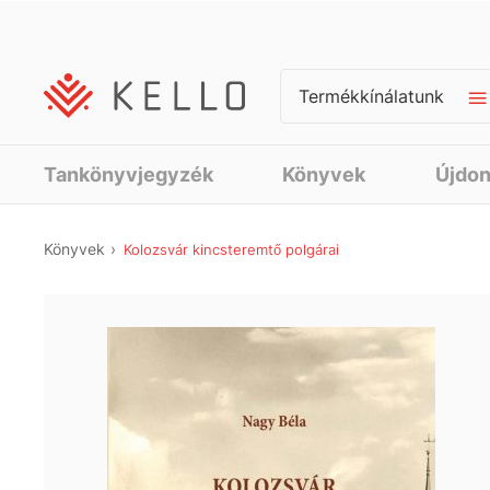
Termékkínálatunk
Tankönyvjegyzék
Könyvek
Újdo
Könyvek
Kolozsvár kincsteremtő polgárai